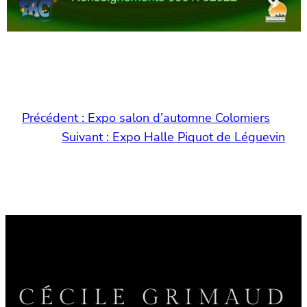
Précédent :
Expo salon d’automne Colomiers
Suivant :
Expo Halle Piquot de Léguevin
CÉCILE GRIMAUD